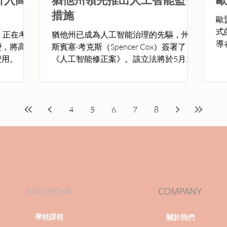
措施
歐
式
，正在考慮
猶他州已成為人工智能治理的先驅，州長
導
變，將高級
斯賓塞·考克斯（Spencer Cox）簽署了
費用。
《人工智能修正案》。該立法將於5月1日
生效，引入了開創性的《人工智能政策法
案》。
4
5
6
7
8
COMPANY
SOLUTIONS
學校課程
關於我們