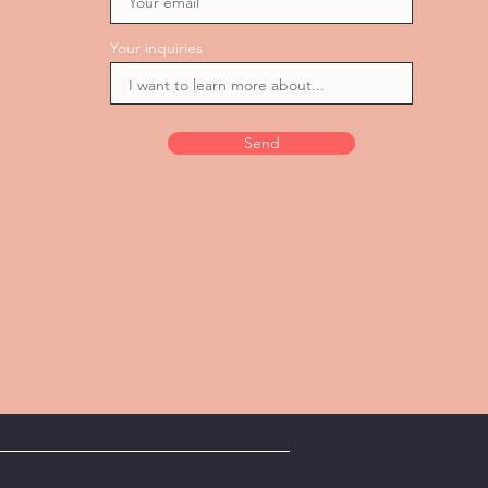
Your inquiries
Send