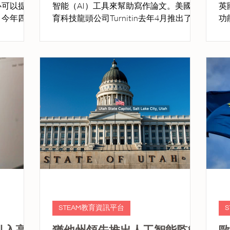
心可以提供
智能（AI）工具來幫助寫作論文。美國教
英
。今年四月
育科技龍頭公司Turnitin去年4月推出了AI
功能
的課程，
書寫偵測功能，分析了其系統收到的2億
利
豐富的內容
多篇論文
學生們介紹
行影片製作。
STEAM教育資訊平台
中引入高
猶他州領先推出人工智能監管
歐