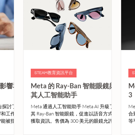
STEAM教育資訊平台
影響和
Meta 的 Ray-Ban 智能眼鏡與
M
其人工智能助手
3
告探討了
Meta 通過人工智能助手 Meta AI 升級了
M
響和工作技
其 Ray-Ban 智能眼鏡，促進以語音方式來
合到
智能被指為
獲取資訊。售價為 300 美元的眼鏡允許用
等
和機器學習
戶通過語音命令與 Meta AI 進行互動，並
位