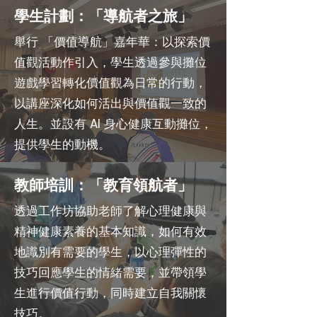
學生計劃：「導航者之旅」
舉行 「價值導航」嘉年華：以探索價
值觀活動作引入，學生透過參與攤位
遊戲學習轉化價值觀為日常的行動，
以講座深化如何活出與價值觀一致的
人生。並設有 AI 身心健康互動攤位，
提供學生的動機。
教師培訓：「教育領航者」
透過工作坊協助老師了解心理健康與
精神健康素養的基本知識，如何有效
地識別有需要的學生，以心理彈性的
技巧回應學生的情緒需要，並帶領學
生進行價值行動，同時建立自我關懷
技巧。