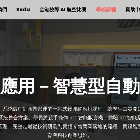
我們
Seda
全港校際 AI 航空比賽
學校課程
資助
應用－智慧型自動
、系統編程到商業營運的一站式物聯網應用課程，讓學生由零開
統整合方案。學員將親手操作 IoT 智能販賣機，體驗 IoT智
管理，完整走過從技術研發到實體零售商業落地的流程，實踐智
育與科技創業思維。