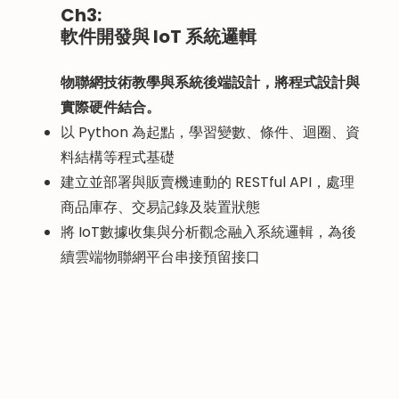
Ch3:
軟件開發與 IoT 系統邏輯
物聯網技術教學與系統後端設計，將程式設計與
實際硬件結合。​
以 Python 為起點，學習變數、條件、迴圈、資
料結構等程式基礎
建立並部署與販賣機連動的 RESTful API，處理
商品庫存、交易記錄及裝置狀態
將 IoT數據收集與分析觀念融入系統邏輯，為後
續雲端物聯網平台串接預留接口