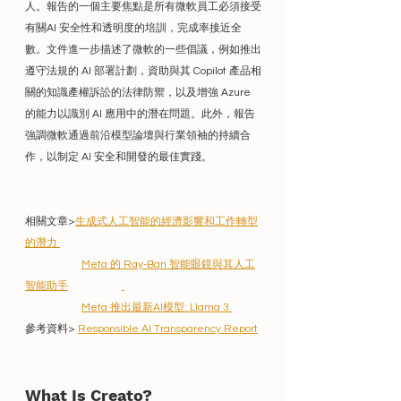
人。報告的一個主要焦點是所有微軟員工必須接受
有關AI 安全性和透明度的培訓，完成率接近全
數。文件進一步描述了微軟的一些倡議，例如推出
遵守法規的 AI 部署計劃，資助與其 Copilot 產品相
關的知識產權訴訟的法律防禦，以及增強 Azure 
的能力以識別 AI 應用中的潛在問題。此外，報告
強調微軟通過前沿模型論壇與行業領袖的持續合
作，以制定 AI 安全和開發的最佳實踐。
相關文章>
生成式人工智能的經濟影響和工作轉型
的潛力
Meta 的 Ray-Ban 智能眼鏡與其人工
智能助手
Meta 推出最新AI模型: Llama 3 
參考資料> 
Responsible AI Transparency Report
What Is Creato?