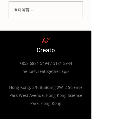
《中小學數字教育發展
教育局《中小學數
撰寫留言......
藍圖》：學校如何將 30
育發展藍圖》解讀
小時 AI 培訓融入學校發
師 30 小時數字
展計劃（SDP）與自我
訓指標與政策細節
評估機制（SSE）
Creato
+852 6821 5494
/
5181 3944
hello@creatogether.app
Hong Kong: 3/F, Building 2W, 2 Science
Park West Avenue, Hong Kong Science
Park, Hong Kong
SOLUTIONS