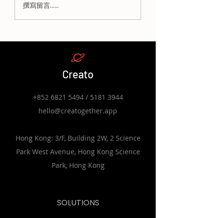
《中小學數字教育發展
教育局《中小學數
撰寫留言......
藍圖》：學校如何將 30
育發展藍圖》解讀
小時 AI 培訓融入學校發
師 30 小時數字
展計劃（SDP）與自我
訓指標與政策細節
評估機制（SSE）
Creato
+852 6821 5494
/
5181 3944
hello@creatogether.app
Hong Kong: 3/F, Building 2W, 2 Science
Park West Avenue, Hong Kong Science
Park, Hong Kong
SOLUTIONS