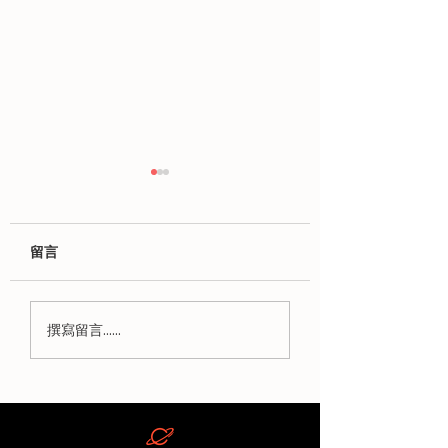
留言
《中小學數字教育發展
教育局《中小學數
撰寫留言......
藍圖》：學校如何將 30
育發展藍圖》解讀
小時 AI 培訓融入學校發
師 30 小時數字
展計劃（SDP）與自我
訓指標與政策細節
評估機制（SSE）