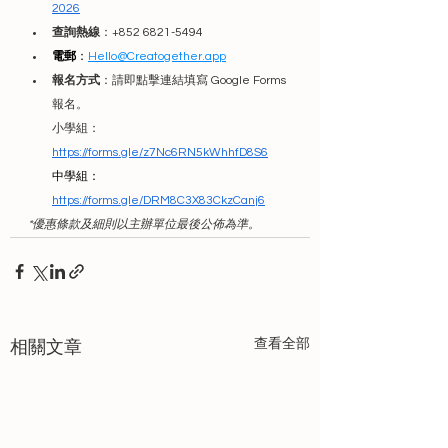
2026
查詢熱線
：+852 6821-5494
電郵
：
Hello@Creatogether.app
報名方式
：請即點擊連結填寫 Google Forms 
報名。
小學組：
https://forms.gle/z7Nc6RN5kWhhfD8S6
中學組：
https://forms.gle/DRM8C3X83CkzCanj6
*優惠條款及細則以主辦單位最後公佈為準。
查看全部
相關文章