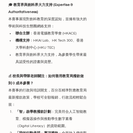
🎓 
教育界與創科界大力支持 (Expertise & 
Authoritativeness)
本賽事展現對創科教育的深度認知，並擁有強大的
學術與科技生態圈網絡支持：
聯合主辦
：香港電腦教育學會 (HKACE)
機構支持
：HKAI Lab、HK Tech 300、香港
大學科創中心 (HKU TEC)
教育界與創科界大力支持，為參賽學生帶來最
具認受性的證書與資歷。
💰 
校長與帶隊老師關注：如何善用教育局撥款做
到 0 成本參賽？
本賽事的行政與培訓開支，百分百精準對應教育局
最新撥款政策，學校可全額報銷，行政流程輕鬆合
規：
「智」啟學教撥款計劃
：完美符合人工智能教
育、模擬器操作與推動學生數字素養
（Digital Literacy）的資助範圍。