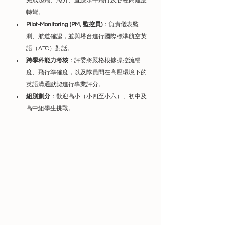
完成起飛、爬升、直線水平飛行及各種高難度
轉彎。
Pilot-Monitoring (PM, 監控員)
：負責儀表監
測、航道確認，並與塔台進行國際標準航空英
語（ATC）對話。
跨學科能力考核
：評委將嚴格根據操控流暢
度、飛行準確度，以及隊員間在高壓環境下的
英語溝通默契進行專業評分。
組別劃分
：歡迎高小（小四至小六）、初中及
高中組學生挑戰。