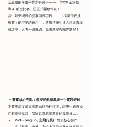
合主辦的年度學界創科盛事——「2026 全港校
際 AI 航空比賽」已正式開放報名！
其中最受矚目的賽事項目項目——「模擬飛行挑
戰賽 x 航空英語運用」，將帶領學生進入超逼真模
擬環境，大考手眼協調、高壓應變與團隊默契！
📌 
賽事核心亮點：模擬民航標準與一手實踐經驗
本賽事高度還原國際民航飛行標準，讓學生親自操
作航空模擬器，體驗真實航空業界的專業分工：
Pilot-Flying (PF, 主飛行員)
：負責核心操作，