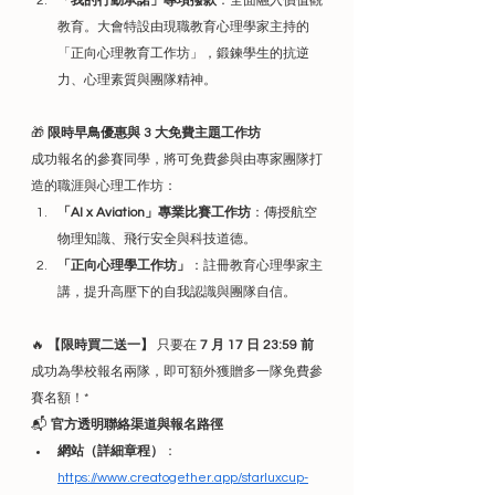
「我的行動承諾」專項撥款
：全面融入價值觀
教育。大會特設由現職教育心理學家主持的
「正向心理教育工作坊」，鍛鍊學生的抗逆
力、心理素質與團隊精神。
🎁 
限時早鳥優惠與 3 大免費主題工作坊
成功報名的參賽同學，將可免費參與由專家團隊打
造的職涯與心理工作坊：
「AI x Aviation」專業比賽工作坊
：傳授航空
物理知識、飛行安全與科技道德。
「正向心理學工作坊」
：註冊教育心理學家主
講，提升高壓下的自我認識與團隊自信。
🔥 
【限時買二送一】
 只要在 
7 月 17 日 23:59 前
成功為學校報名兩隊，即可額外獲贈多一隊免費參
賽名額！*
📬 
官方透明聯絡渠道與報名路徑
網站（詳細章程）
：
https://www.creatogether.app/starluxcup-