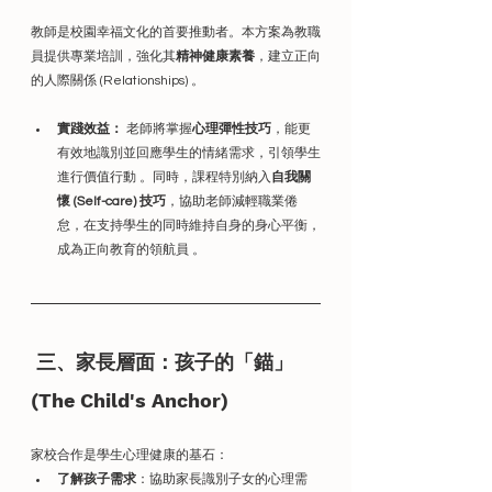
教師是校園幸福文化的首要推動者。本方案為教職
員提供專業培訓，強化其
精神健康素養
，建立正向
的人際關係 (Relationships) 。
實踐效益：
 老師將掌握
心理彈性技巧
，能更
有效地識別並回應學生的情緒需求，引領學生
進行價值行動 。同時，課程特別納入
自我關
懷 (Self-care) 技巧
，協助老師減輕職業倦
怠，在支持學生的同時維持自身的身心平衡，
成為正向教育的領航員 。
 三、家長層面：孩子的「錨」 
(The Child's Anchor)
家校合作是學生心理健康的基石：
了解孩子需求
：協助家長識別子女的心理需