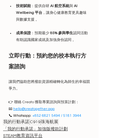
技術賦能
：提供自研 
AI 航空系統
與 
AI 
Wellbeing 平台
，讓身心健康教育更具趣味
與數據支援 。
成果保證
：預期最少 
85% 參與學生
認同活動
有助認識國家成就及加強身份認同 。
立即行動：預約您的校本執行方
案諮詢
讓我們協助您將撥款資源精確轉化為師生的幸福競
爭力。
👉 
聯絡 Creato 獲取專業諮詢與預算計劃：
📧 
hello@creatogether.app
📞 Whatsapp: 
+852 6821 5494 / 5181 3944
我的行動承諾
C919
珠海航展
「我的行動承諾」加強版撥款計劃
STEAM教育資訊平台