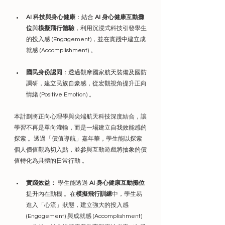
AI 科技與身心健康
：結合 
AI 身心健康互動攤
位
與
模擬飛行體驗
，利用沉浸式科技引發學生
的投入感 (Engagement)，並在實踐中建立成
就感 (Accomplishment) 。
國民身份認同
：透過觀摩國家航天裝備及國防
調研，建立民族自豪感，從宏觀視角提升正向
情緒 (Positive Emotion) 。
本計劃將正向心理學與尖端航天科技深度結合，讓
學習不再是單向灌輸，而是一場建立自我效能感的
探索 。透過「價值導航」嘉年華，學生能以探索
個人價值觀為切入點，並參與互動遊戲將抽象的價
值轉化為具體的日常行動 。
實踐效益：
 學生能透過 
AI 身心健康互動攤位
提升內在動機 。在
模擬飛行訓練
中，學生易
進入「心流」狀態，建立強大的投入感 
(Engagement) 與成就感 (Accomplishment) 