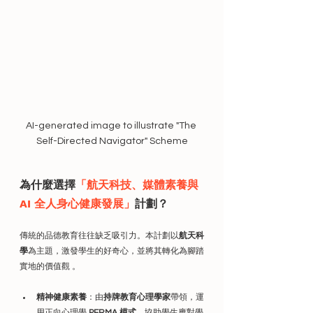
AI-generated image to illustrate "The 
Self-Directed Navigator" Scheme
為什麼選擇
「航天科技、媒體素養與 
AI 全人身心健康發展」
計劃？
傳統的品德教育往往缺乏吸引力。本計劃以
航天科
學
為主題，激發學生的好奇心，並將其轉化為腳踏
實地的價值觀 。
精神健康素養
：由
持牌教育心理學家
帶領，運
用正向心理學 
PERMA 模式
，協助學生應對學