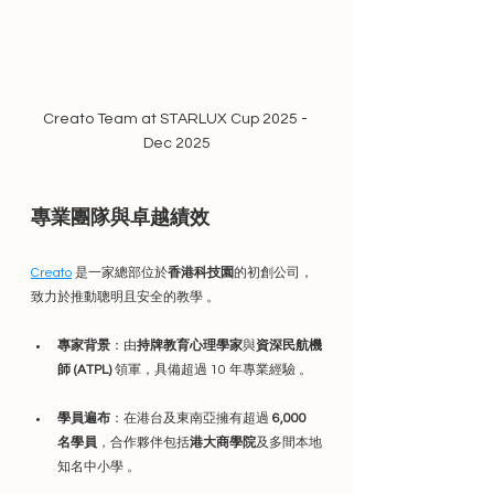
Creato Team at STARLUX Cup 2025 - 
Dec 2025
專業團隊與卓越績效
Creato
 是一家總部位於
香港科技園
的初創公司，
致力於推動聰明且安全的教學 。
專家背景
：由
持牌教育心理學家
與
資深民航機
師 (ATPL)
 領軍，具備超過 10 年專業經驗 。
學員遍布
：在港台及東南亞擁有超過 
6,000 
名學員
，合作夥伴包括
港大商學院
及多間本地
知名中小學 。