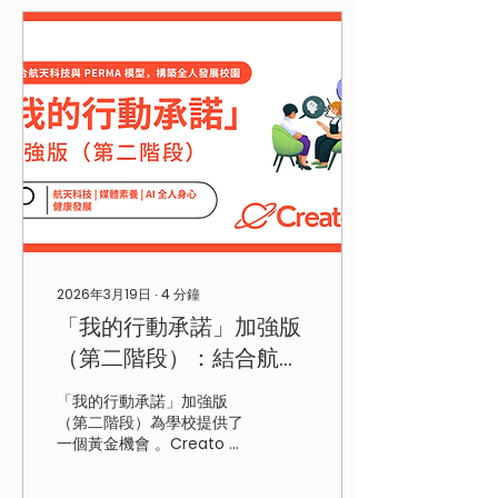
者」(The Self-Directed
Navigator) 全校參與式計
劃 ，透過正向心理學的
PERMA 模式，協助師生與
家長在壓力中「茁壯成
長」。 傳統的品德教育往往
缺乏吸引力。本計劃以航天
科學為主題，激發學生的好
奇心，並將其轉化為腳踏實
地的價值觀 。 精神健康素
養：由持牌教育心理學家帶
領，運用正向心理學
PERMA 模式，協助學生應
對學業壓力與社會期望 。
2026年3月19日
∙
4
分鐘
國家安全教育：透過認識國
「我的行動承諾」加強版
產飛機 C919 等國家航天成
就，加強學生的國民身份認
（第二階段）：結合航天
同及科技安全意識 。 AI 創
科技與 PERMA 模型，構
新應用：從「AI 航空路線規
「我的行動承諾」加強版
劃」到飛行模擬訓練，讓學
築全人發展校園
（第二階段）為學校提供了
生在掌握未來技能的同時，
一個黃金機會 。Creato 推
建立正確的資訊素養 。
出的「航天科技、媒體素養
與 AI 全人身心健康發展」