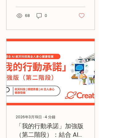
計劃，開創性地將航天科
技、媒體素養與 AI 身心健
康結合，為學生打造全方位
68
0
的成長空間 。 Creato 作
為科學園培育的教育科技初
創公司 ，推出「自主導航
者」(The Self-Directed
Navigator) 全校參與式計
劃 ，透過正向心理學的
PERMA 模式，協助師生與
家長在壓力中「茁壯成
長」。 傳統的品德教育往往
缺乏吸引力。本計劃以航天
科學為主題，激發學生的好
奇心，並將其轉化為腳踏實
地的價值觀 。 精神健康素
養：由持牌教育心理學家帶
領，運用正向心理學
PERMA 模式，協助學生應
對學業壓力與社會期望 。
2026年3月19日
∙
4
分鐘
國家安全教育：透過認識國
「我的行動承諾」加強版
產飛機 C919 等國家航天成
就，加強學生的國民身份認
（第二階段）：結合 AI
同及科技安全意識 。 AI 創