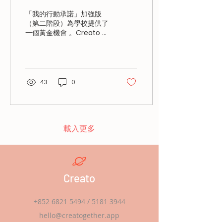
航天科技與全人身心健康
新應用：從「AI 航空路線規
「我的行動承諾」加強版
劃」到飛行模擬訓練，讓學
發展
（第二階段）為學校提供了
生在掌握未來技能的同時，
一個黃金機會 。Creato 推
建立正確的資訊素養 。
出的「航天科技、媒體素養
與 AI 全人身心健康發展」
計劃，開創性地將航天科
技、媒體素養與 AI 身心健
康結合，為學生打造全方位
43
0
的成長空間 。
載入更多
Creato
+852 6821 5494
/
5181 3944
hello@creatogether.app