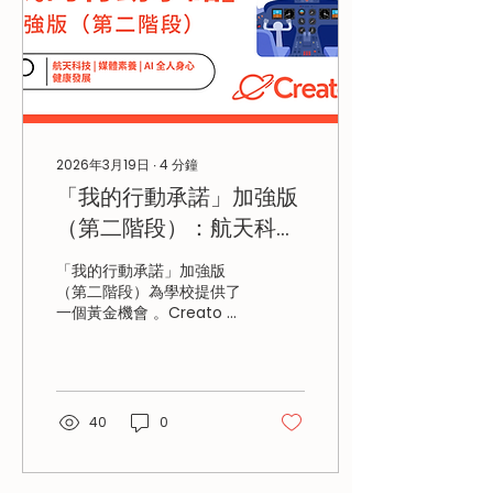
2026年3月19日
∙
4
分鐘
「我的行動承諾」加強版
（第二階段）：航天科技
與 AI 實踐的創新模式
「我的行動承諾」加強版
（第二階段）為學校提供了
一個黃金機會 。Creato 推
出的「航天科技、媒體素養
與 AI 全人身心健康發展」
計劃，開創性地將航天科
技、媒體素養與 AI 身心健
康結合，為學生打造全方位
40
0
的成長空間 。 Creato 作
為科學園培育的教育科技初
創公司 ，推出「自主導航