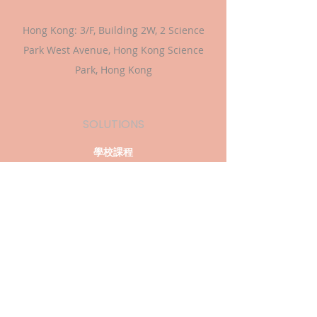
Hong Kong: 3/F, Building 2W, 2 Science
Park West Avenue, Hong Kong Science
Park, Hong Kong
SOLUTIONS
學校課程
資助申請
過往活動