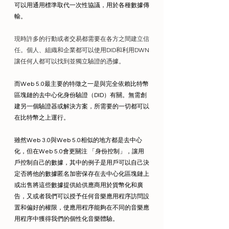
可以用通用標準取代一次性協議，用於各種數據傳
輸。
現時許多的行動或者交易都需要在各方
之間建立信
任。個人
、組織和企業都可以使用DID和利用DWN
讓任何人都可以找到並獨立驗證的憑據。
而Web 5.0最主要的特徵之一是與完全依賴比特幣
區塊鏈的去中心化身份驗證（DID）有關。無需創
建另一個驗證器或解決方案，所需要的一切都可以
在比特幣之上運行。
雖然Web 3.0與Web 5.0相似的地方都是去中心
化，但在Web 5.0會更關注 「身份控制」，讓用
戶控制自己的數據，其中的例子是用戶可以自己決
定否將他的數據匿名加密保存在去中心化區塊鏈上
或出售將這些數據提供給供應商用於貨幣化和廣
告，又或者我們可以授予任何音樂應用程序訪問設
置和偏好的權限，使應用程序能夠在不同的音樂應
用程序中獲得我們的個性化音樂體驗。