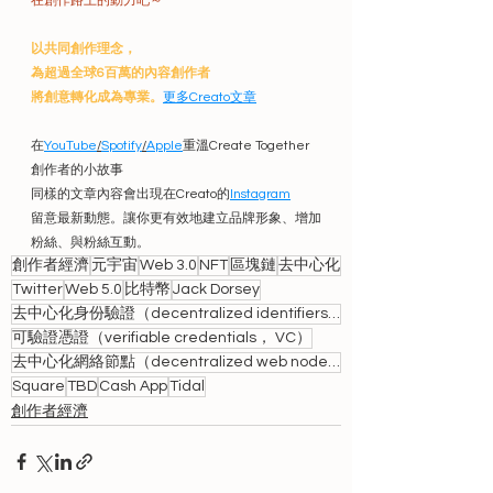
在創作路上的動力吧～
以共同創作理念，
為超過全球6百萬的內容創作者
將創意轉化成為專業
。
更多Creato文章
在
YouTube
/
Spotify
/
Apple
重溫Create Together
創作者的小故事
同樣的文章內容會出現在Creato的
Instagram
留意最新動態。讓你更有效地建立品牌形象、增加
粉絲、與粉絲互動。
創作者經濟
元宇宙
Web 3.0
NFT
區塊鏈
去中心化
Twitter
Web 5.0
比特幣
Jack Dorsey
去中心化身份驗證（decentralized identifiers， DID）
可驗證憑證（verifiable credentials， VC）
去中心化網絡節點（decentralized web nodes， DWN）
Square
TBD
Cash App
Tidal
創作者經濟