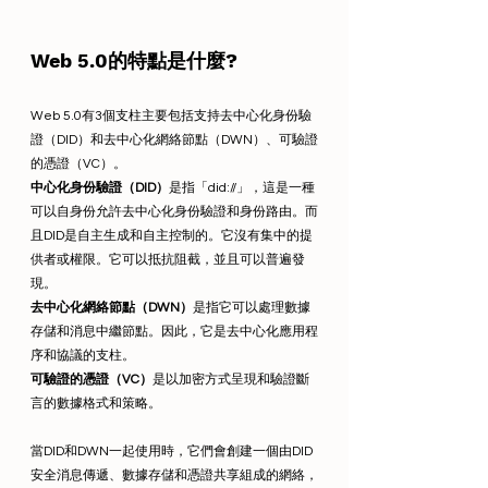
Web 5.0的特點是什麼?
Web 5.0有3個支柱主要包括支持去中心化身份驗
證（DID）和去中心化網絡節點（DWN）、可驗證
的憑證（VC）。
中心化身份驗證（DID）
是指「did://」，這是一種
可以自身份允許去中心化身份驗證和身份路由。而
且DID是自主生成和自主控制的。它沒有集中的提
供者或權限。它可以抵抗阻截，並且可以普遍發
現。
去中心化網絡節點（DWN）
是指它可以處理數據
存儲和消息中繼節點。因此，它是去中心化應用程
序和協議的支柱。
可驗證的憑證（VC）
是以加密方式呈現和驗證斷
言的數據格式和策略。
當DID和DWN一起使用時，它們會創建一個由DID
安全消息傳遞、數據存儲和憑證共享組成的網絡，