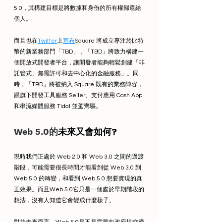
5.0，其構建目標是將數據和身份的所有權歸還給
個人。
而且也在
Twitter
上
宣布
Squa
re 將成立專注於比特
幣的新業務部門「TBD」，「TBD」將致力構建一
個開放式開發者平台，讓開發者能夠輕鬆創建「非
託管式、無需許可和去中心化的金融服務」。同
時，「TBD」將被納入 Square 既有的業務陣容，
跟旗下開發工具服務 Seller、支付應用 Cash App 
和串流媒體服務 Tidal 並駕齊驅。
Web 5.0的
未來又會如何?
現時我們正處於 Web 2.0 和 Web 3.0 之間的過渡
階段，可能需要很長時間才能看到從 Web 3.0 到 
Web 5.0 的轉變，和看到 Web 5.0 想要實現的真
正效果。而且Web 5.0它只是一個處於早期階段的
想法，沒有人知道它會變成什麼樣子。