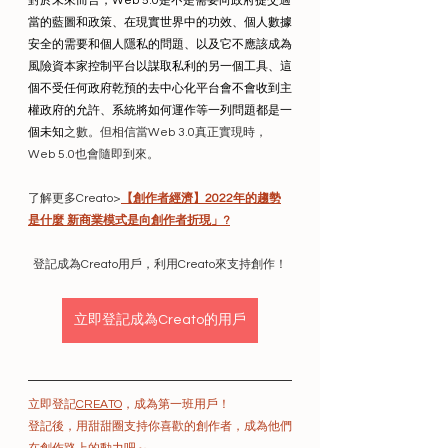
對於未來而言，Web 5.0是不是需要向政府提交適
當的藍圖和政策、在現實世界中的功效、個人數據
安全的需要和個人隱私的問題、以及它不應該成為
風險資本家控制平台以謀取私利的另一個工具、這
個不受任何政府乾預的去中心化平台會不會收到主
權政府的允許、系統將如何運作等一列問題都是一
個未知
之數。但相信當Web 3.0真正實現時，
Web 5.0也會隨即到來。
了解更多Creato>
【創作者經濟】2022年的趨勢
是什麼 新商業模式是向創作者折現」?
登記成為Creato用戶，利用Creato來支持創作！
立即登記成為Creato的用戶
立即登記
CREATO
，成為第一班用戶！
登記後，用甜甜圈支持你喜歡的創作者，成為他們