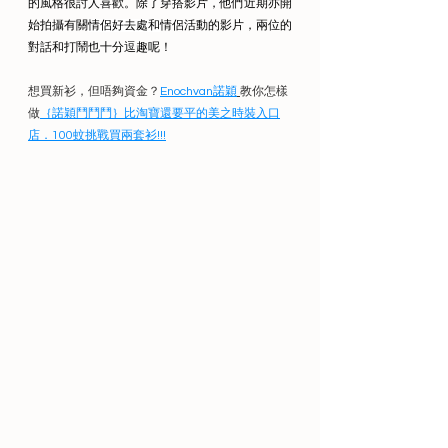
的風格很討人喜歡。除了穿搭影片，他們近期亦開
始拍攝有關
情侶好去處和
情侶活動的影片，兩位的
對話和打鬧也十分逗趣呢！
想買新衫，但唔夠資金？
Enochvan諾穎
教你怎樣
做
｛諾穎鬥鬥鬥｝比淘寶還要平的美之時裝入口
店．100蚊挑戰買兩套衫!!!