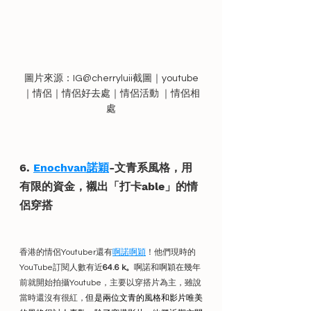
圖片來源：IG@cherryluii截圖｜youtube
｜情侶｜情侶好去處｜情侶活動 ｜情侶相
處
6. 
Enochvan諾穎
-文青系風格，用
有限的資金，襯出「打卡able」的情
侶穿搭
香港的情侶Youtuber還有
啊諾
啊穎
！他們現時的
YouTube訂閱人數有近
64.6 k。
啊諾和啊穎在幾年
前就開始拍攝Youtube，主要以穿搭片為主，雖說
當時還沒有很紅，
但是兩位文青的風格和影片唯美