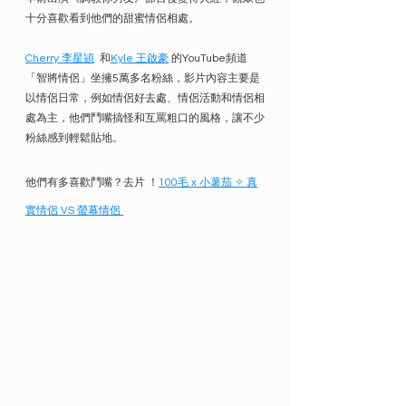
十分喜歡看到他們的甜蜜情侶相處。
Cherry 李星熲
  和
Kyle 王啟豪
 的YouTube頻道
「智將情侶」坐擁5萬多名粉絲，影片內容主要是
以情侶日常，例如情侶好去處、情侶活動和情侶相
處為主，他們鬥嘴搞怪和互罵粗口的風格，讓不少
粉絲感到輕鬆貼地
。
他們有多喜歡鬥嘴？去片 ！
100毛 x 小薯茄 ✧ 真
實情侶 VS 螢幕情侶 