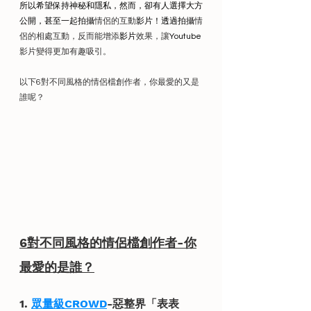
所以希望保持神秘和隱私，然而，卻有人選擇大方
公開，甚至一起拍攝
情侶的互動
影片！透過拍攝
情
侶的相處互動，反而能增添
影片
效果，讓
Youtube
影片變得更加有趣吸引。
以下6對不同風格的情侶檔創作者，你最愛的又是
誰呢？
6對不同風格的情侶檔創作者-你
最愛的是誰？
1. 
眾量級CROWD
-惡整界「表表