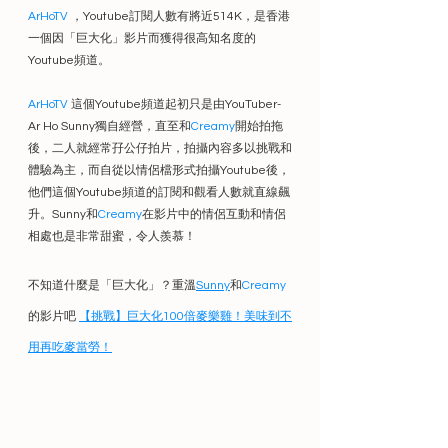
ArHoTV
 ，Youtube訂閱人數有將近514K，是香港
一個因「巨大化」影片而獲得很高知名度的
Youtube頻道。
ArHoTV
 這個Youtube頻道起初只是由YouTuber-
Ar Ho Sunny獨自經營，直至和
Creamy
開始拍拖
後，二人就經常孖公仔拍片，拍攝內容多以挑戰和
體驗為主，而自從以情侶檔形式拍攝Youtube後，
他們這個Youtube頻道的訂閱和觀看人數就直線飆
升。Sunny和
Creamy
在影片中的情侶互動和情侶
相處也是非常甜蜜，令人羨慕！
不知道什麼是「巨大化」？重溫
Sunny
和
Creamy
的影片吧 
【挑戰】巨大化100倍麥樂雞！美味到不
用再吃麥當勞！