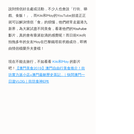
說到
情侶好去處或活動，不少人也會說「行街、睇
戲、食飯！」，而
Kiki和May的YouTube頻道正正
就可以解決情侶「食」的煩惱，他們經常走篇港九
新界，為大家試盡不同美食，看著他們的
Youtube
影
片，真的會有垂涎欲滴的感覺呢！而日前Kiki向
拍拖多年的女友May在巴黎鐵塔前求婚成功，即將
由情侶檔榮升夫妻檔！
現在不能去旅行，不如看看 
Kiki和May
 的影片
吧！
【澳門美食2019】澳門自由行美食推介！街
坊實力派小店+澳門最耐歷史茶記...｜快閃澳門一
日遊VLOG｜街坊食神EP8