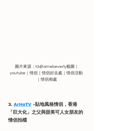
圖片來源：IG@amebeverly截圖｜
youtube｜情侶｜情侶好去處｜情侶活動 
｜情侶相處
3. 
ArHoTV
 -貼地
風格情侶，
香港
「巨大化」之父與甜美可人女朋友的
情侶拍檔