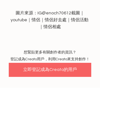
圖片來源：IG@enoch70612截圖｜
youtube｜情侶｜情侶好去處｜情侶活動 
｜情侶相處
想緊貼更多有關創作者的資訊？
登記成為Creato用戶，利用Creato來支持創作！
立即登記成為Creato的用戶
立即登記
CREATO
，成為第一班用戶！
登記後，用冬甩支持你喜歡的創作者，成為他們在
創作路上的動力吧～
以共同創作理念，
為超過全球6百萬的內容創作者