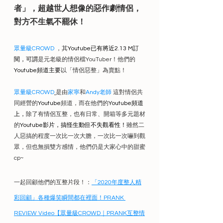
者」，超越世人想像的惡作劇情侶，
對方不生氣不罷休！
眾量級CROWD
 ，其
Youtube已有將近2.13 M訂
閱，可謂
是元老級的情侶檔YouTuber！他們的
Youtube頻道主要
以「情侶惡整」為賣點！
眾量級CROWD
是由
家寧
和
Andy老師
 這對情侶共
同經營的
Youtube
頻道，而在他們的
Youtube頻道
上，
除了有情侶互整，也有日常、開箱等多元題材
的
Youtube影片，搞怪生動但不失觀看性！
雖然二
人惡搞的程度一次比一次大膽，一次比一次嚇到觀
眾，但也無損雙方感情，他們仍是大家心中的甜蜜
cp~
一起回顧他們的互整片段！：
「2020年度整人精
彩回顧」各種爆笑瞬間都在裡面！PRANK 
REVIEW Video【眾量級CROWD｜PRANK互整情