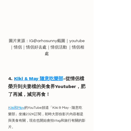
圖片來源：IG@arhosunny截圖｜youtube
｜情侶｜情侶好去處｜情侶活動 ｜情侶相
處
4. 
Kiki & May 隨意吃樂部
-從情侶檔
榮升到夫妻檔的美食界Youtuber，肥
了再減，減完再食！
Kiki和May
的YouTube頻道「Kiki & May - 隨意吃
樂部」坐擁232K訂閱，初時大部份影片內容都是
與美食有關，現在也開始會拍Vlog和旅行有關的影
片。