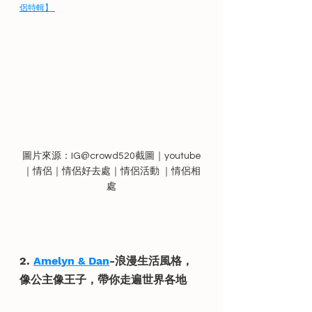
侶特輯】 
圖片來源：IG@crowd520截圖｜youtube
｜情侶｜情侶好去處｜情侶活動 ｜情侶相
處
2. 
Amelyn & Dan
-浪漫生活風格，
像公主像王子，帶你走遍世界各地