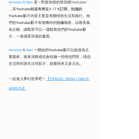
Amelyn & Dan
 是一對新加坡的情侶檔Youtuber 
，其
Youtube頻道有將近3.17 K訂閱，拍攝的
Youtube影
片內容主要是有關情侶生活和旅行。他
們的
Youtube影
片有很獨特的
拍攝
風格，以唯美風
為主軸，讓觀眾可以一邊觀賞他們的
Youtube影
片，一邊感受浪漫的畫面。
Amelyn
 & 
Dan
 一開始的
Youtube影
片以旅遊為主
要題材，後來演變成也會拍攝一些情侶問答，情侶
生活和同居生活等影片，甜蜜得來又多元化。
一起進入夢幻世界吧！
【TRAVEL: INDIA | DAN & 
AMELYN】