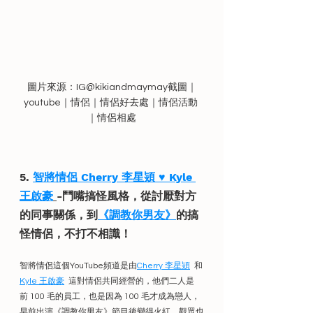
圖片來源：IG@kikiandmaymay截圖｜
youtube｜情侶｜情侶好去處｜情侶活動 
｜情侶相處
5. 
智將情侶 Cherry 李星熲 ♥ Kyle 
王啟豪
-鬥嘴搞怪風格，從討厭對方
的同事關係，到
《調教你男友》
的搞
怪情侶，不打不相識！
智將情侶這個YouTube頻道是由
Cherry 李星熲
  和
Kyle 王啟豪
  這對情侶共同經營的，他們二人是
前 100 毛的員工，也是因為 100 毛才成為戀人，
早前出演《調教你男友》節目後變得火紅，觀眾也