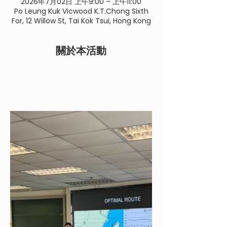
2026年7月02日 上午9:00 – 上午11:00
Po Leung Kuk Vicwood K.T.Chong Sixth
For, 12 Willow St, Tai Kok Tsui, Hong Kong
關於本活動