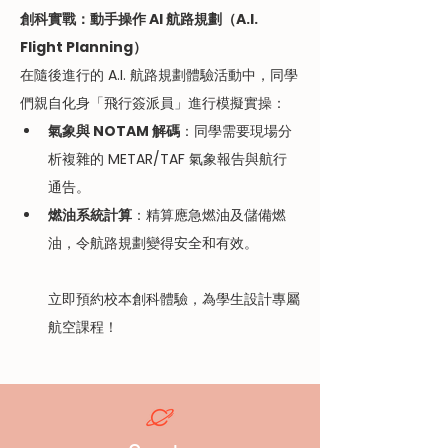
創科實戰：動手操作 AI 航路規劃（A.I. 
Flight Planning）
在隨後進行的 A.I. 航路規劃體驗活動中，同學
們親自化身「飛行簽派員」進行模擬實操：
氣象與 NOTAM 解碼
：同學需要現場分
析複雜的 METAR/TAF 氣象報告與航行
通告。
燃油系統計算
：精算應急燃油及儲備燃
油，令航路規劃變得安全和有效。
立即預約校本創科體驗，為學生設計專屬
航空課程！