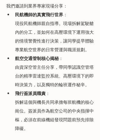
我們邀請到業界專家現場分享：
民航機師的真實飛行世界
：
現役民航機師親自指導。現場拆解駕駛艙
內的分工，並如何在高壓環境下運用強大
的情境警覺性進行決策，讓同學提早體驗
專業航空世界的日常營運與職涯規劃。
航空交通管制核心揭秘
：
由資深空管主任分享，帶同學認識空管塔
台的精準雷達監控系統、高壓環境下的即
時決策力，以及獨特的輪班運作秘辛。
飛行簽派員職責
：
拆解這個與機長共同承擔每班航機的核心
崗位。簽派員作為航空公司的中央指揮中
樞，必須在前線機組發現問題前預先排除
障礙。