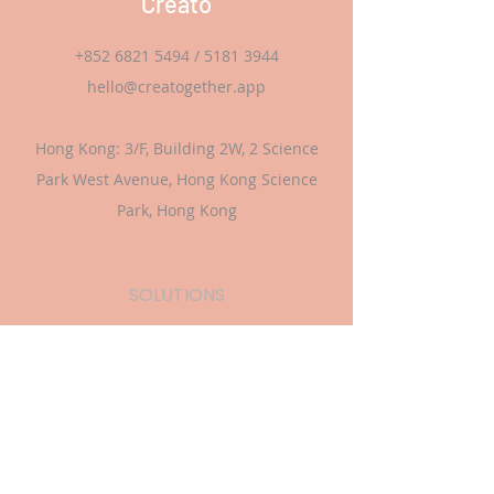
Creato
+852 6821 5494
/
5181 3944
hello@creatogether.app
Hong Kong: 3/F, Building 2W, 2 Science
Park West Avenue, Hong Kong Science
Park, Hong Kong
SOLUTIONS
學校課程
資助申請
過往活動