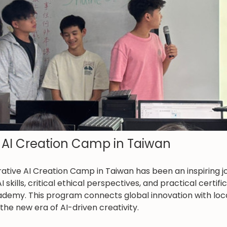
 AI Creation Camp in Taiwan
tive AI Creation Camp in Taiwan has been an inspiring jo
skills, critical ethical perspectives, and practical certif
ademy. This program connects global innovation with loc
 the new era of AI-driven creativity.