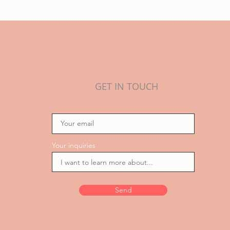
GET IN TOUCH
Your inquiries
Send