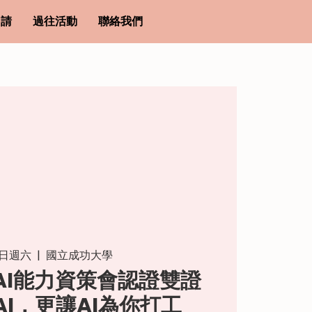
申請
過往活動
聯絡我們
3日週六
  |  
國立成功大學
式AI能力資策會認證雙證
AI，更讓AI為你打工