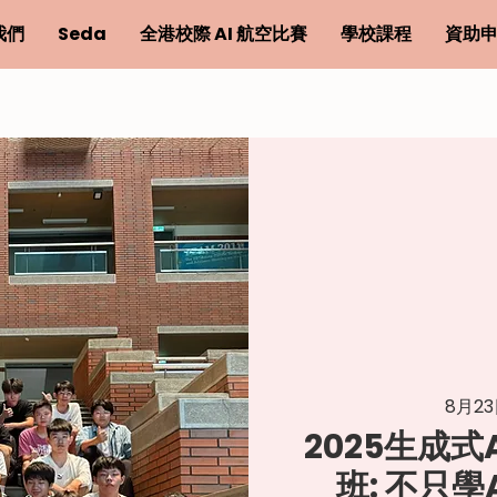
我們
Seda
全港校際 AI 航空比賽
學校課程
資助
8月2
2025生成
班: 不只學