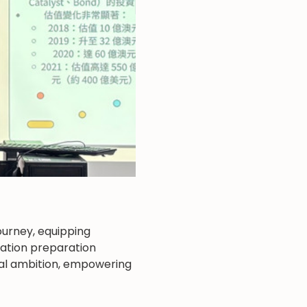
urney, equipping 
ication preparation 
al ambition, empowering 