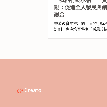
動：促進全人發展與創
融合
香港教育局推出的「我的行動
計劃，專注培育學生「感恩珍
觀」等正面價值觀，鼓勵學校
特色的品德及正向生活態度教
計劃亦獲優質教育基金支持，
展的資金保障，推動價值觀教
合。
Creato