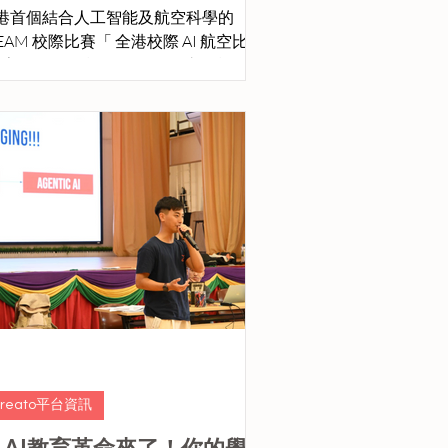
港首個結合人工智能及航空科學的
TEAM 校際比賽「 全港校際 AI 航空比賽
 星宇盃 」，將於12月13日（六）於 香港
公會何明華會督中學 舉行。 全港校際
空比賽 - 星宇盃 由 Creato 及 香港電
教育學會 主辦， 星宇航空冠名贊助，
300 和 HKAI Lab 支持。
軍隊伍更可獲得由星宇航空贊助 ， 香
台北經濟艙來回機票*！作為香港首個
合人工智能及航空科學的 STEAM 校際
賽，此賽事 旨在透過真實及實踐性的挑
，期望能啟發學生對 STEAM 的熱情！
宇航空作為台灣以至全球的優質航空公
，除獲得「SKYTRAX全球航空公司大
」最高榮譽「五星航空」認證，成為今
全球僅 11 家，獲得此殊榮的航空公司
一以外，更於全球知名航空乘客體驗協
Creato平台資訊
PEX, Airline Passenger Experience
 AI教育革命來了！你的學校