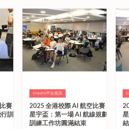
20億元
自全港中學的學生隊伍參與，成為香港最
備。 本次工作坊讓學生
​所有公帑
大規模的 AI 航空校際比賽之一！ 由
境
含特殊學
Creato 及香港電腦教育學會（HKACE）
下
申請。 成
聯合主辦，星宇航空冠名贊助，並獲 HK
航
萬元，用於
TECH 300、HKAI Lab 及 EASYsim 支持，
及
劃。
本賽事融合人工智能與航空科學，透過真
挑
實挑戰激發學生 STEAM 潛能。
要
Creato平台資訊
空比賽 —
2025 全港校際 AI 航空比賽 —
2
飛行訓練
星宇盃：第一場 AI 航線規劃
星
訓練工作坊圓滿結束
結