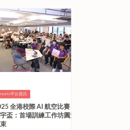
深入沈浸於真實環
的模擬飛行場景中。在專業教練指導
，參賽學生提升飛行技術、團隊合作及
空安全知識，磨練他們管控駕駛艙協調
飛行操作的能力，這些都是在飛行模擬
戰 與AI航路規劃挑戰 中成功不可或缺的
素。
Creato平台資訊
025 全港校際 AI 航空比賽 —
宇盃：首場訓練工作坊圓滿
束