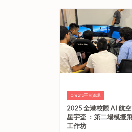
型。 計劃由優質教育基金預留的
中撥出約5億元，為期3年推行。​
資助學校，包括官立、資助（
校）、按位津貼及直資學校均可
功申請的學校會獲發一筆過50
啟動及推動校本AI賦能教育計
Creato平台資訊
2025 全港校際 AI 航
星宇盃 ：第二場模擬
工作坊