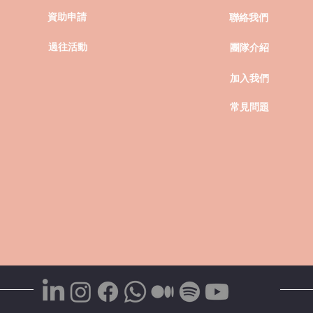
Creato正與學校的教學專業人員一同引領
資助申請
聯絡我們
這場AI轉型浪潮。這次培訓為教師開啟了
AI輔助教學新常態，讓他們 親身體驗及討
過往活動
團隊介紹
論如何在日常備課和課堂內使用AI及生成
式AI工具 ，從概念到實踐一氣呵成。 憑
加入我們
藉我們豐富的教學經驗及在高等教育中務
實的AI應用實踐，我們分享近期於新學期
常見問題
開始前，成功完成首場 「『智』為學理」
計劃的培訓啟航歷程。 培訓設計：以教師
痛點為本...