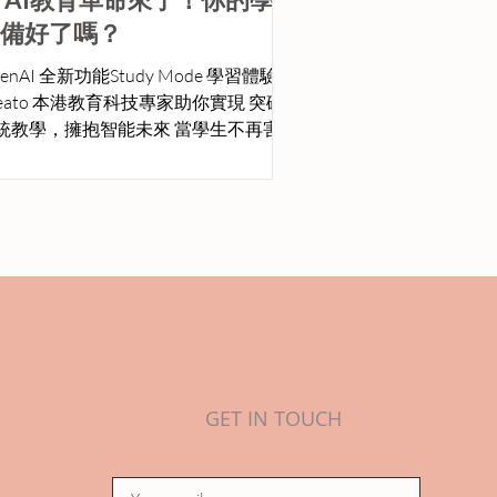
socia-tion)中獲頒「2026全球五星航
」獎項，充分肯定其服務品質卓越，期
備好了嗎？
為每位旅客帶來更細心、貼心之旅程。
enAI 全新功能Study Mode 學習體驗 ×
reato 為教育機構與企業提供度身訂造
reato 本港教育科技專家助你實現 突破
教學，擁抱智能未來 當學生不再害怕
手發問，而是主動挑戰科學理論；當課
從沉悶的背誦變成激烈的科學辯論——
就是AI驅動教育的魔力。OpenAI最新
出的 Study Mode 正在全球掀起教育革
，而香港的「『智』為學理」撥款計劃
本地學校將創新科技融入課堂的最佳時
。
GET IN TOUCH