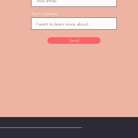
Your inquiries
Send