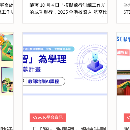
星宇盃於 11
隨著 10 月 4 日「模擬飛行訓練工作坊」
香
練工作坊，
的成功舉行，2025 全港校際 AI 航空比賽
S
業飛行模擬
– 星宇盃於 10 月 18 日 迎來第二場重點訓
-
與團隊協作
練活動 ——「AI 航線規劃訓練工作坊」。
聖
這場結合人工智能與航空科學應用的培
AI 航
訓，讓參賽學生全面體驗如何利用 AI 技
腦
術，設計最安全、最省油的航空路線， 旨
並獲得 HK TECH 
在提升學生在航空科技及人工智能應用方
冠
面的實戰能力，為 12 月 13 日的正式比賽
港
做好充分準備。
結
比
戰
星
司
獎
年
之
Creato平台資訊
會(A
資助活
「『智』為學理」撥款計劃 AI
