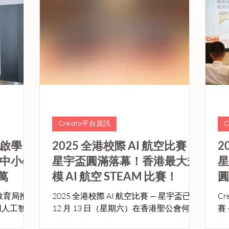
Creato平台資訊
啟學
2025 全港校際 AI 航空比賽 —
2
中小學
星宇盃圓滿落幕！香港最大規
星
0萬
模 AI 航空 STEAM 比賽！
圓
2025 全港校際 AI 航空比賽 — 星宇盃已於
Cr
用人工智
12 月 13 日（星期六）在香港聖公會何明
賽
學校數碼轉
華會督中學圓滿舉行，吸引超過 40 隊來
生