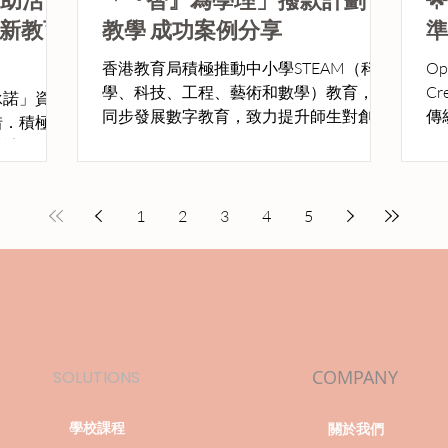
As
空
新教育
教學 成功案例分享
準
望
香港教育局積極推動中小學STEAM（科
Op
C
學、科技、工程、藝術和數學）教育，並
C
承諾」資助
同步發展數字教育，致力提升師生對創新
傳統
惜．積極樂
科技的掌握與運用能力。作為整體策略的
舉
設計具校本
一部分，教育局於今年推出 「『智』為學
堂
育活動。該
理」 撥款計劃，專注將人工智能技術融入
這
提供持續發
初中科學教學，協助教師創新教學方法和
推
1
2
3
4
5
育與科技融
課堂互動，促進學生探究精神與數字素
命
養。 「智」為學理新篇章：AI如何引發初
為
中物理、化學、生物課堂革命 - 教師培訓
機
課程 「『智』為學理」撥款計劃 結合持
續更新課程、加強教師培訓、優化教育資
源與基建，並配合學生媒體及資訊素養培
COMPANY
SOLUTIONS
養，確保人工智能在教學中合乎道德與安
全標準，為培育未來科技人才奠定堅實基
學校課程
礎。 作為教育科技領域的市場領導者，
關於我們