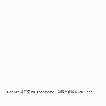
Lillian Sze 施可瑩 @Lilliansssssss -  韓國文化娛樂YouTuber