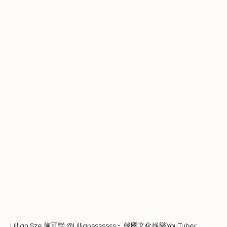
Lillian Sze 施可瑩 @Lilliansssssss -  韓國文化娛樂YouTuber