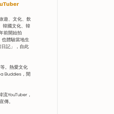
uTuber
韓國的旅遊、文化、飲
感、韓國文化、韓
6年前開始拍
，也體驗當地生
留日記」，自此
炳憲等。熱愛文化
uddies，閒
流YouTuber，
宣傳。