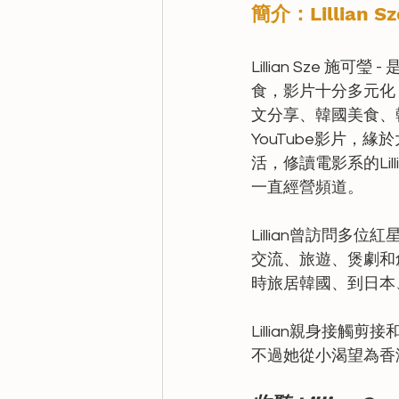
簡介：
Lillian
Lillian Sze 施
食，影片十分多元化，
文分享、韓國美食、韓
YouTube影片，
活，修讀電影系的Li
一直經營頻道。
Lillian曾訪問多
交流、旅遊、煲劇和創
時旅居韓國、到日本
Lillian親身接觸剪
不過她從小渴望為香