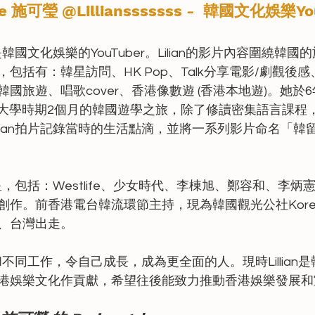
 Sze 施可瑩 @Lilliansssssss -  韓國文化娛樂Yo
可瑩 - 是韓國文化娛樂的YouTuber。Lilian的影片內容圍繞
包括有：韓星訪問、HK Pop、Talk分享電影/劇觀後
國旅遊、唱歌cover、香港像數遊 (香港本地遊)。她於
緣於大學時期2個月的韓國遊學之旅，除了修讀密集語言課程
llian拍片記錄當時的生活點滴，並將一系列影片命名「韓
位紅星，包括：Westlife、少女時代、李棟旭、鄭容和、李
作。前香港電台韓流環節主持，現為韓國觀光公社Korea B
、台灣出走。
接和不同工作，令自己成長，成為更全面的人。現時Lillian是韓
港娛樂文化作貢獻，希望往後能致力推動香港娛樂發展和