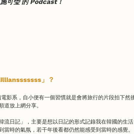
ze 施可瑩
 的 Podcast！
liansssssss」？
時期修讀電影系，自小便有一個習慣就是會將旅行的片段拍下
順道放上網分享。
韓流日記」，主要是想以日記的形式記錄我在韓國的生活
到當時的氣氛，若干年後看都仍然能感受到當時的感覺。