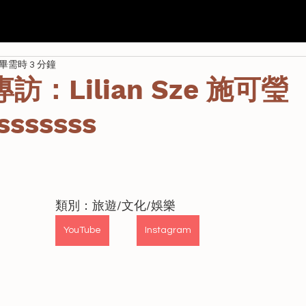
我們
Seda
全港校際 AI 航空比賽
學校課程
資助
畢需時 3 分鐘
r專訪：Lilian Sze 施可瑩
sssssss
類別：旅遊/文化/娛樂
YouTube
Instagram