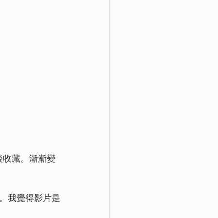
然後收藏。漸漸變
。我覺得影片是