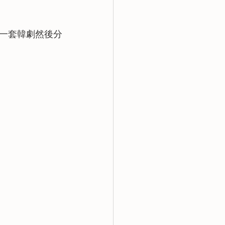
一套韓劇然後分