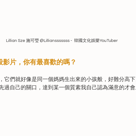
Lillian Sze 施可瑩 @Lilliansssssss -  韓國文化娛樂YouTuber
段影片，你有最喜歡的嗎？
，它們就好像是同一個媽媽生出來的小孩般，好難分高下
先過自己的關口，達到某一個質素我自己認為滿意的才會