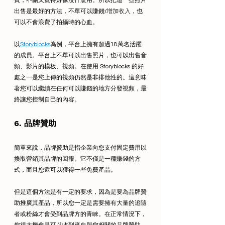
費，不刪又覺得好像沒什麼用。所以把這一些照片
出售是最好的方法，不單可以賺錢/
增加收入
，也
可以不會浪費了拍攝時的心血。
以
Storyblocks
為例，平台上擁有超過18萬名活躍
的成員。平台上不單可以出售照片，也可以出售音
頻、影片的模板、視頻。在使用 Storyblocks 的好
處之一是您上傳的視頻仍然是非排他性的。這意味
著您可以繼續在任何可以賺錢的地方分發視頻，最
終讓您控制自己的內容。   
6. 品牌贊助
簡單來說，品牌贊助是指企業向您支付固定費用以
換取營銷其品牌的回報。它不僅是一種賺錢的方
式，而且您還可以獲得一些免費產品。 
但是這個方法是有一定的要求，因為是要為品牌贊
助推廣其產品，所以您一定是需要擁有大量的追隨
者或粉絲才會受到品牌方的青睞。在正常情況下，