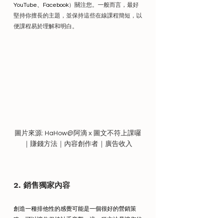
YouTube、Facebook
）關注您。一般而言，最好
堅持你擅長的主題，並保持這些在線課程簡短，以
便課程易於理解和明白。
圖片來源: HaHow@阿滴 x 圖文不符上課囉
｜賺錢方法｜內容創作者｜廣告收入
2. 銷售獨家內容
創造一種排他性的感覺可能是一個很好的營銷策