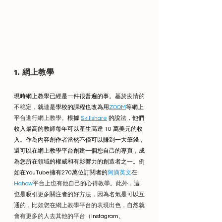
1. 網上教學
現時網上教學已經是一件很普遍的事。基於
疫情的
不稳定，
就
連
是學校的課程也改為用
ZOOM
等網上
平台
進行網上教學。
根據 
Skillshare
 的說法，他們
收入最高的教師每年可以產生高達 10 萬美元的收
入。作為內容創作者當然不僅可以賺到一大筆錢，
還可以在網上教學平台創建一個您自己的專頁，成
為您所在領域的權威和有影響力的創造者之一。例
如在YouTube擁有270萬位訂閱者的
阿滴英文
在
Hahow
平台上也有他自己的心得教學。此外，這
也是吸引更多關注者的好方法，因為名氣是可以互
通的，比如您在網上教學平台的表現出色，自然就
會有更多的人去其他的平台（
Instagram、