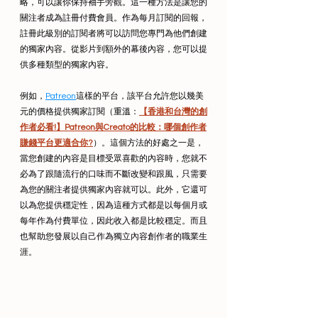
略，可以讓你保持袖手旁觀。這一種方法是讓您的
關注者成為註冊付費會員。作為每月訂閱的回報，
註冊此級別的訂閱者將可以訪問您專門為他們創建
的獨家內容。從影片到額外的幕後內容，您可以提
供多種類型的獨家內容。
例如，
Patreon
這樣的平台，該平台允許您以幾美
元的價格提供獨家訂閱（重溫：
【香港和台灣的創
作者必看!】Patreon與Creato的比較：哪個創作者
賺錢平台更適合你?
）。這個方法的好處之一是，
當您創建的內容是目標受眾喜歡的內容時，您就不
必為了跟隨流行的口味而不斷改變和跟風，只需要
為您的關注者提供獨家內容就可以。此外，它還可
以為您提供穩定性，因為這種方式都是以每個月或
每年作為付費單位，因此收入都是比較穩定。而且
也幫助您發展以自己作為獨立內容創作者的職業生
涯。