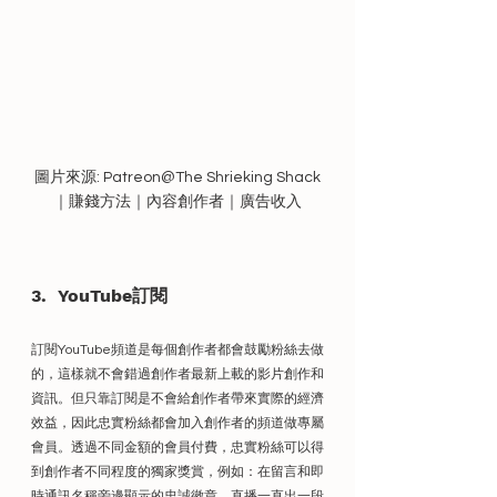
圖片來源: Patreon@The Shrieking Shack
｜賺錢方法｜內容創作者｜廣告收入
3.  YouTube訂閱
訂閱YouTube頻道是每個創作者都會鼓勵粉絲去做
的，這樣就不會錯過創作者最新上載的影片創作和
資訊。但只靠訂閱是不會給創作者帶來實際的經濟
效益，因此忠實粉絲都會加入創作者的頻道做專屬
會員。透過不同金額的會員付費，忠實粉絲可以得
到創作者不同程度的獨家獎賞，例如：在留言和即
時通訊名稱旁邊顯示的忠誠徽章、直播一直出一段