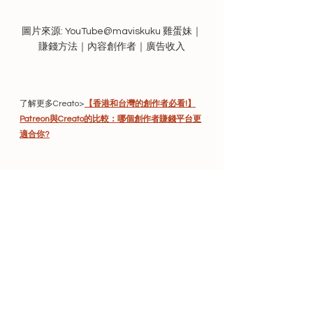
圖片來源: YouTube@maviskuku 雞蛋妹｜
賺錢方法｜內容創作者｜廣告收入
了解更多Creato>
【香港和台灣的創作者必看!】
Patreon與Creato的比較：哪個創作者賺錢平台更
適合你?
Creato是什麼？
Creato是一個
科技教育平台
 ，
將個人、學生、組
織和創作者聯繫起來。我們希望協助創作者，以及
培養學生的創造力，從而為創作者提供一個良好的
創作環境。
如有任何問題。Email: hello@creatogether.app