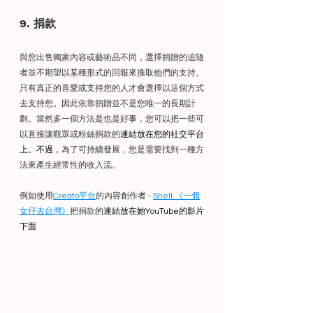
9. 捐款
與您出售獨家內容或藝術品不同，選擇捐贈的追隨
者並不期望以某種形式的回報來換取他們的支持。
只有真正的喜愛或支持您的人才會選擇以這個方式
去支持您。因此依靠捐贈並不是您唯一的長期計
劃。當然多一個方法是也是好事，您可以把一些可
以直接讓觀眾或粉絲捐款的
連結放在您的社交平台
上。不過，
為了可持續發展，您是需要找到一種方
法來產生經常性的收入流。 
例如使用
Creato平台
的內容創作者 - 
Shell.《一個
女仔去台灣》
把捐款的
連結放在她YouTube的影片
下面