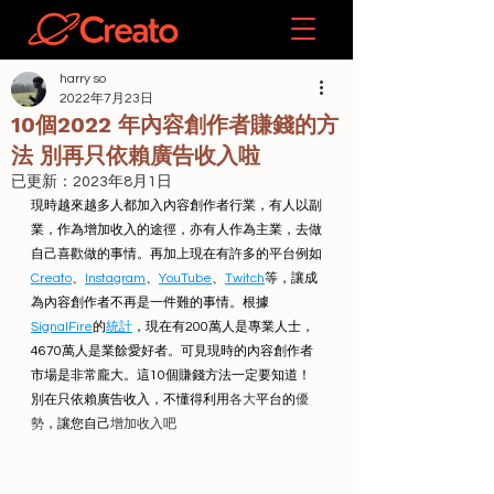
harry so
2022年7月23日
10個2022 年內容創作者賺錢的方
法 別再只依賴廣告收入啦
已更新：
2023年8月1日
現時越來越多人都加入內容創作者行業，有人以副
業，作為增加收入的途徑，亦有人作為主業，去做
自己喜歡做的事情。再加上現在有許多的平台例如
Creato
、
Instagram
、
YouTube
、
Twitch
等，讓成
為內容創作者不再是一件難的事情。根據
SignalFire
的
統計
，現在有200萬人是專業人士，
4670萬人是業餘愛好者。可見現時的內容創作者
市場是非常龐大。這10個賺錢方法一定要知道！
別在只依賴廣告收入，不懂得利用
各大
平台的
優
勢
，讓您自己
增加收入吧