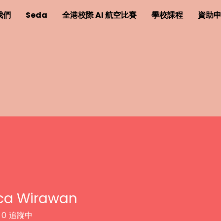
我們
Seda
全港校際 AI 航空比賽
學校課程
資助
ica Wirawan
0
追蹤中