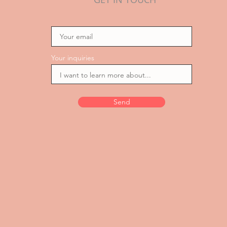
Your inquiries
Send