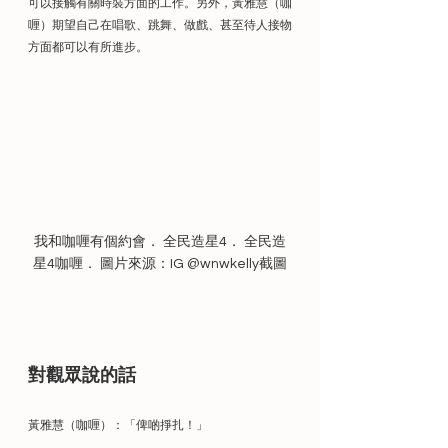
可以接觸有關時裝方面的工作。另外，黃雅慧（咖
喱）期望自己在唱歌、跳舞、做戲、甚至待人接物
方面都可以有所進步。
我和咖喱有個約會． 全民造星4． 全民造
星4咖喱． 圖片來源：IG @wnwkelly截圖
對觀眾說的話
黃雅慧（咖喱）：「俾啲掙扎！」