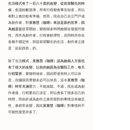
生活模式有了一百八十度的改變，從前當醫生的時
候，生活比較
規律，所有行程都會事先知道，所以
相對上會比較有準備。然而，現在自己自立門戶成
為創作者，對
黃雅慧（咖喱）來說是新的世界，因
為她是從
從零開始，變相很多時間她都在發掘可能
性。而作為創作者，行程會較彈性，但同時亦存在
各種不穩定性，與從前當醫生的生活，創作者之路
是「起起跌跌」的。
除了生活
模式，黃雅慧（咖喱）認為她個人方面也
有了很大的改變。以前的她因為在醫院工作，每天
行程緊密，
要隨時候命，因此即使有時人可以休
息，但腦袋其實都未必可以休息，這令
黃雅慧（咖
喱）時常充滿
壓力，不能放鬆。不過，現在成為創
作者後，行程要自己決定，所以會多了很多自己的
時間，而由於成為創作之路所面對的事情沒有確定
性，會經常改變，因此
黃雅慧（咖喱）
對事情的不
可能性接受亦多了。