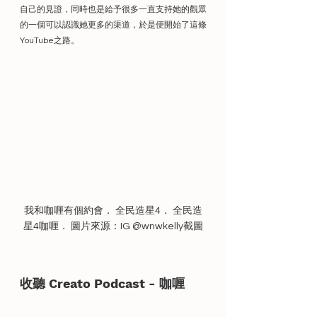
自己的見證，同時也是給予很多一直支持她的觀眾
的一個可以認識她更多的渠道，於是便開始了這條
YouTube之路。
我和咖喱有個約會． 全民造星4． 全民造
星4咖喱． 圖片來源：IG @wnwkelly截圖
收聽 Creato Podcast - 咖喱