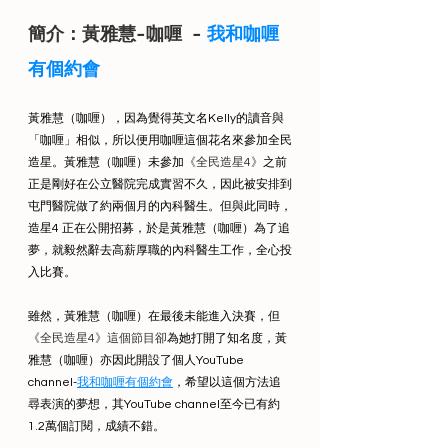
簡介：黃雅慧-咖喱  - 
我和咖喱
有個約會
黃雅慧（咖喱），因為覺得英文名Kelly的讀音與
「咖喱」相似，所以便用咖喱這個花名來參加全民
造星。黃雅慧（咖喱）未參加
《全民造星4》
之前
正是剛好在公立醫院完成實習不久，因此被安排到
屯門醫院做了約兩個月的內科醫生。但與此同時，
造星4 正在公開招募，於是黃雅慧（咖喱）為了追
夢，就毅然辭去高薪厚職的內科醫生工作，全心投
入比賽。
雖然，黃雅慧（咖喱）在最後未能進入決賽，但
《全民造星4》這個節目卻
為她打開了知名度，黃
雅慧（咖喱）亦因此開設了個人YouTube 
channel-
我和咖喱有個約會
，希望以這個方法追
尋表演的夢想，其YouTube channel至今已有約
1.2萬個訂閱，成績不錯。