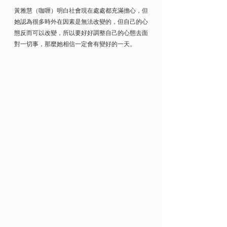
黃雅慧（咖喱）明白社會現在處處都充滿擔心，但
她認為很多時外在因素是無法改變的，但自己的心
態反而可以改變，所以要好好調整自己的心態去面
對一切事，那麼她相信一定會有變好的一天。