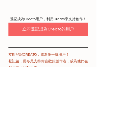
登記成為Creato用戶，利用Creato來支持創作！
立即登記成為Creato的用戶
立即登記
CREATO
，成為第一班用戶！
登記後，用冬甩支持你喜歡的創作者，成為他們在
創作路上的動力吧～
以共同創作理念，
為超過全球6百萬的內容創作者
將創意轉化成為專業
。
更多Creato文章
在
YouTube
/
Spotify
/
Apple
重溫Create Together
創作者的小故事
同樣的文章內容會出現在Creato的
Instagram
留意最新動態。讓你更有效地建立品牌形象、增加
粉絲、與粉絲互動。