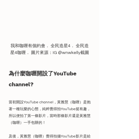
我和咖喱有個約會． 全民造星4． 全民造
星4咖喱． 圖片來源：IG @wnwkelly截圖
為什麼咖喱開設了YouTube 
channel?
當初開設YouTube channel，黃雅慧（咖喱）是抱
著一種玩樂的心態，純粹覺得拍YouTube挺有趣，
所以便拍了第一條影片，當時那條影片還是黃雅慧
（咖喱）一手包辦的！
及後，黃雅慧（咖喱）覺得拍攝YouTube影片是給