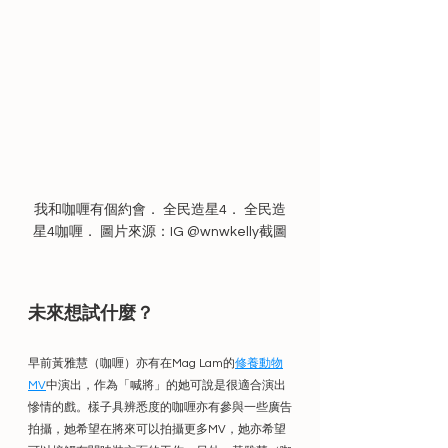
我和咖喱有個約會． 全民造星4． 全民造
星4咖喱． 圖片來源：IG @wnwkelly截圖
未來想試什麼？
早前黃雅慧（咖喱）亦有在Mag Lam的
修養動物
MV
中演出，作為「喊將」的她可說是很適合演出
慘情的戲。樣子具辨悉度的咖喱亦有參與一些廣告
拍攝，她希望在將來可以拍攝更多MV，她亦希望