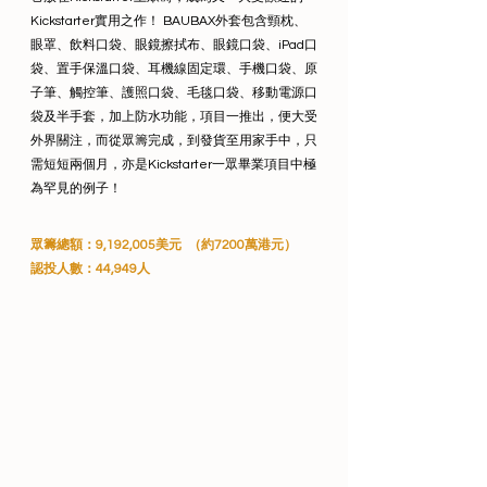
Kickstarter實用之作！ BAUBAX外套包含頸枕、
眼罩、飲料口袋、眼鏡擦拭布、眼鏡口袋、iPad口
袋、置手保溫口袋、耳機線固定環、手機口袋、原
子筆、觸控筆、護照口袋、毛毯口袋、移動電源口
袋及半手套，加上防水功能，項目一推出，便大受
外界關注，而從眾籌完成，到發貨至用家手中，只
需短短兩個月，亦是Kickstarter一眾畢業項目中極
為罕見的例子！
眾籌總額：9,192,005美元  （約7200萬港元）
認投人數：44,949人