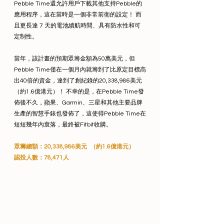
Pebble Time還允許用戶下載其他支持Pebble的
應用程序，這在當時是一個非常前衛的設定！ 而
且更長達 7 天的電池續航時間、具有防水性和可
定制性。
當年，該計畫的預期眾籌金額為50萬美元，但
Pebble Time僅在一個月內就籌到了比原定目標高
出40倍的資金，達到了創紀錄的20,338,986美元
（約1.6億港元）！ 不幸的是，在Pebble Time發
佈後不久，蘋果、Garmin、三星和其他主要品牌
生產的智慧手錶也發佈了，這使得Pebble Time在
短短幾年內衰落，最終被Fitbit收購。
眾籌總額：20,338,986美元  （約1.6億港元）
認投人數：78,471人