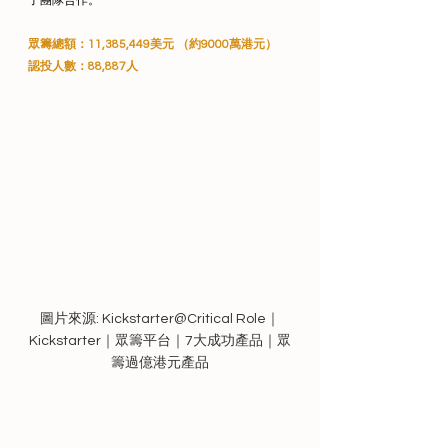
了團隊合作。
眾籌總額：11,385,449美元 （約9000萬港元）
認投人數：88,887人
圖片來源: Kickstarter@Critical Role｜
Kickstarter｜眾籌平台｜7大成功產品｜眾
籌過億港元產品