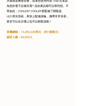
牙揚聲器播放音樂，或者想使用內置 USB 充電器
為您的電子設備充電? 這款產品都可以幫到您。不
單如此，COOLEST COOLER更配備了開瓶器、
LED 燈光系統，再加上配備滾輪，攜帶非常容易，
甚至可以在沙灘上也可以輕鬆滾動！
眾籌總額：13,285,226美元 （約1億港元）
認投人數：62,642人