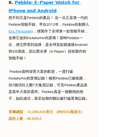
6. 
Pebble: E-Paper Watch for 
iPhone and Android
想不到又是Pebble的產品！ 這一次正是第一代的
Pebble智能手錶。早在2012年，Pebble的創辦人
Eric Migicovsky
，便製作了全球第一款智能手錶，
並將它放到Kickstarter內眾籌！當時Pebble一
出，便立即受到追捧，是全球首款能連接Android
和iOS系統，並以墨水屏（E-Paper）技術製作的
智能手錶！
 Pebble當時深受大眾的歡迎，一度打破
Kickstarter的眾籌記錄！雖然Pebble已被收購，
但3個項目入圍7大集資記錄，可見Pebble產品真
是當年大眾的需求。Pebble真是一個難得的例
子，如此成功，甚至短期內難以被打破眾籌記錄。
眾籌總額：10,266,845美元 （約8000萬港元） 
認投人數：68,929人