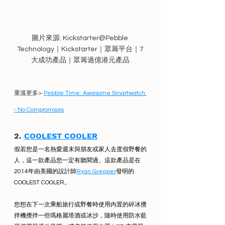
圖片來源: Kickstarter@Pebble 
Technology｜Kickstarter｜眾籌平台｜7
大成功產品｜眾籌過億港元產品
重溫更多> 
Pebble Time: Awesome Smartwatch 
- No Compromises
2. 
COOLEST COOLER
假若您是一名熱愛週末與朋友或家人去度假野餐的
人，這一款產品您一定有聽聞過。這款產品是在
2014年由美國的設計師
Ryan Grepper
發明的
COOLEST COOLER。
您想在下一次乘船旅行或野餐時使用內置的碎冰攪
拌機攪拌一些瑪格麗塔酒或冰沙，隨時使用防水藍