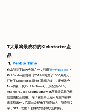
7大眾籌最成功的Kickstarter產
品
1. 
Pebble Time
作為智慧手錶的先祖之一，利用
第一代pebble
 in 
KickStarter的聲譽（2012年籌集了1000萬美元，
打破了KickStarter當時的眾籌記錄），配備彩色
Mon的新一代Pebble Time可以與配備iOS 8、
Android 4.0 Ice Cream Sandwich等作業系統的移
動設備配合使用。 除了在螢幕上顯示短信內容和
來電顯示外，它還首次配備了語音輸入（語音到文
字，STT）功能！ 如果您想添加其他功能，