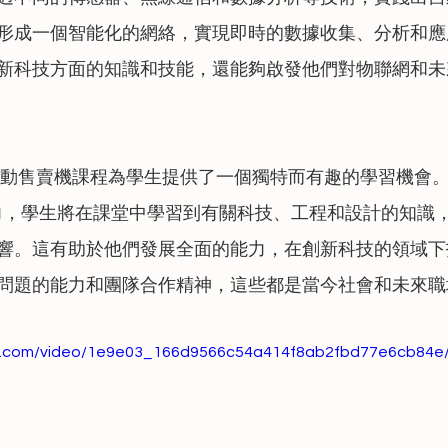
形成一個智能化的網絡，實現即時的數據收集、分析和應
新科技方面的知識和技能，還能夠啟發他們對物聯網和未
智能自動售賣機課程為學生提供了一個獨特而有趣的學習機會
造力，學生將在課堂中學習到有關科技、工程和設計的知識
響。這有助於他們發展全面的能力，在創新科技的領域下
問題的能力和團隊合作精神，這些都是當今社會和未來職
tic.com/video/1e9e03_166d9566c54a414f8ab2fbd77e6cb84e/