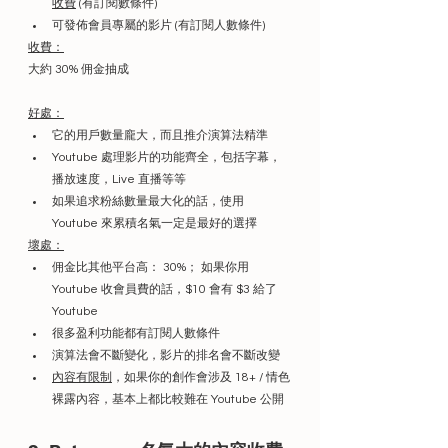
收費
 (有訂閱數條件)
可發佈會員專屬的影片 (有訂閱人數條件)
收費：
大約 30% 佣金抽成
好處：
它的用戶數量龐大，而且推介演算法精準
Youtube 處理影片的功能齊全，包括字幕，
播放速度，Live 直播等等
如果追求粉絲數量最大化的話，使用 
Youtube 來累積名氣一定是最好的選擇
壞處：
佣金比其他平台高： 30%； 如果你用 
Youtube 收會員費的話，$10 會有 $3 給了 
Youtube
很多盈利功能都有訂閱人數條件
演算法會不斷變化，影片的排名會不斷改變
內容有限制
，如果你的創作會涉及 18+ / 情色
裸露內容，基本上都比較難在 Youtube 公開