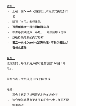
功能：
上載一個DareMe讓觀眾以眾籌形式挑戰創作
者
購買「冬甩」參與挑戰
可與創作者一起共同創作內容
以優惠價錢購買「冬甩」，可用信用卡付款
超級粉絲專屬的內容發布
靈活一次性DareMe眾籌功能 - 不是以贊助/月
費模式運作
收費：
優惠期間，每個新用戶都可免費獲贈120個「冬
甩」。
與創作者，大約只是 10% 佣金抽成
好處：
適合本來是以挑戰形式創作的創作者
適合想與觀眾有更多互動的創作者，從而不斷
增加客源