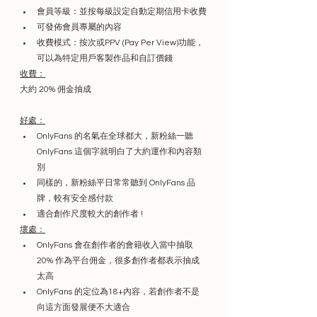
會員等級：並按每級設定自動定期信用卡收費
可發佈會員專屬的內容
收費模式：按次或PPV (Pay Per View)功能，
可以為特定用戶客製作品和自訂價錢
收費：
大約 20% 佣金抽成
好處：
OnlyFans 的名氣在全球都大，新粉絲一聽 
OnlyFans 這個字就明白了大約運作和內容類
別
同樣的，新粉絲平日常常聽到 OnlyFans 品
牌，較有安全感付款
適合創作尺度較大的創作者 ! 
壞處：
OnlyFans 會在創作者的會籍收入當中抽取 
20% 作為平台佣金，很多創作者都表示抽成
太高
OnlyFans 的定位為18+內容，若創作者不是
向這方面發展便不大適合