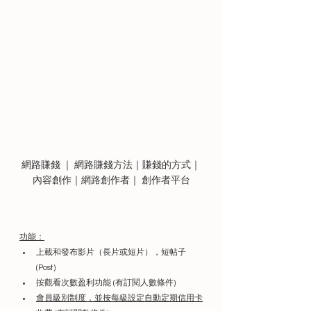
網路賺錢 ｜ 網路賺錢方法｜賺錢的方式｜
內容創作｜網路創作者｜ 創作者平台
功能：
上載和發布影片（長片或短片），短帖子 
(Post) 
按觀看次數盈利功能 (有訂閱人數條件)
會員級別制度，並按每級設定自動定期信用卡