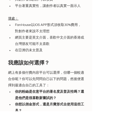
平台著重真實性，讓創作者以真實一面示人
壞處：
FanHouse以IOS APP形式須收取30%費用，
對創作者來說不太理想
網頁主要是英文介面，喜歡中文介面的香港或
台灣朋友可能不太喜歡
在亞洲仍未太普及
我應該如何選擇？
網上有多個付費內容平台可以選擇，但哪一個較適
合你呢？你可以先問問自己以下的問題，然後便選
擇到最適合自己的工具了：
你的粉絲是在意平台的著名度及普及性嗎？還
是他們是很喜歡新嘗試的？
你想以佣金形式，還是月費形式去使用這些工
具？
你是否想與創作者一起共同創作內容，還是想
在你的內容上直接收費？