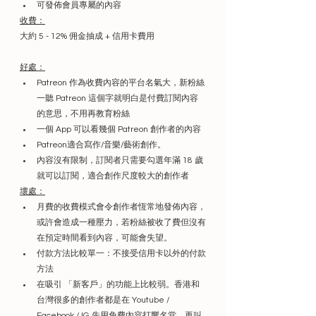
可發佈會員專屬的內容
收費：
大約 5 - 12% 佣金抽成 + 信用卡費用
好處：
Patreon 作為收費內容的平台名氣大，新粉絲
一聽 Patreon 這個字就明白是付費訂閱內容
的意思，不用再教育粉絲
一個 App 可以看幾個 Patreon 創作者的內容
Patreon適合寫作/音樂/藝術創作。
內容沒有限制，訂閱者只需要勾選年滿 18 歲
就可以訂閱，適合創作尺度較大的創作者
壞處：
月費的收費模式會令創作者恆常地發佈內容，
或許會造成一種壓力，若粉絲被收了費但沒有
在預定時間看到內容，可能會失望。
付款方法比較單一：不接受信用卡以外的付款
方法
在吸引 「新客戶」的功能上比較弱。香港和
台灣很多的創作者都是在 Youtube / 
Facebook / IG 先用免費內容打響名堂，再叫