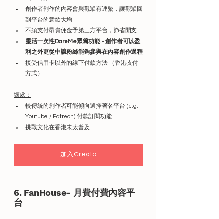
創作者創作的內容會與觀眾有連繫，讓觀眾回
到平台的意欲大增
不須支付昂貴佣金予第三方平台，節省開支
靈活一次性DareMe眾籌功能 - 創作者可以盈
利之外更從中讓粉絲能夠參與在內容創作過程
接受信用卡以外的線下付款方法 （香港支付
方式）
壞處：
較傳統的創作者可能傾向選擇著名平台 (e.g. 
Youtube / Patreon) 付款訂閱功能
挑戰文化在香港未太普及
加入Creato
6. 
FanHouse- 月費付費內容平
台