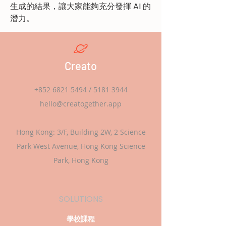
生成的結果，讓大家能夠充分發揮 AI 的
潛力。
Creato
+852 6821 5494
/
5181 3944
hello@creatogether.app
Hong Kong: 3/F, Building 2W, 2 Science
Park West Avenue, Hong Kong Science
Park, Hong Kong
SOLUTIONS
學校課程