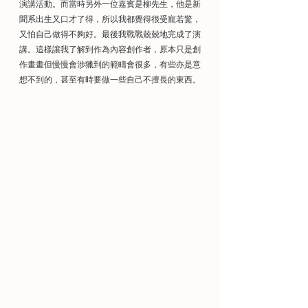
演講活動。而當時另外一位嘉賓是柳先生，他是新
聞系出生又口才了得，所以我都覺得很受寵若驚，
又怕自己做得不夠好。最後我戰戰兢兢地完成了演
講。這樣讓我了解到作為內容創作者，原本只是創
作畫畫但慢慢會涉獵到的範疇會很多，有些亦是意
想不到的，甚至有時要做一些自己不擅長的東西。