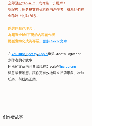
立即登記
CREATO
，成為第一班用戶！
登記後，用冬甩支持你喜歡的創作者，成為他們在
創作路上的動力吧～
以共同創作理念，
為超過全球6百萬的內容創作者
將創意轉化成為專業
。
更多Creato文章
在
YouTube
/
Spotify
/
Apple
重溫Create Together
創作者的小故事
同樣的文章內容會出現在Creato的
Instagram
留意最新動態。讓你更有效地建立品牌形象、增加
粉絲、與粉絲互動。
創作者故事