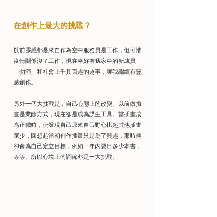
在創作上最大的挑戰？
以前靈感都是來自作為空中服務員是工作，但可惜
疫情關係沒了工作，現在幸好有我家中的新成員
「勿演」和社會上千其百趣的趣事，讓我繼續有靈
感創作。
另外一個大挑戰是，自己心態上的改變。以前做插
畫是業餘方式，現在卻是成為謀生工具。當插畫成
為正職時，便發現自己原來自己野心比起其他插畫
家少，回想起當初創作插畫只是為了興趣，那時候
卻會為自己定立目標，例如一年內要出多少本書，
等等。所以心境上的調節亦是一大挑戰。