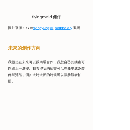
flyingmaid 傭仔
圖片來源：IG @
flyingyungjai
, 
maidsdiary
 截圖   
未來的創作方向
我很想在未來可以跟商場合作，我想自己的插畫可
以跟上一層樓。我希望我的插畫可以在商場成為裝
飾展覽品，例如大時大節的時候可以讓參觀者拍
照。