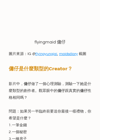
flyingmaid 傭仔
圖片來源：IG @
flyingyungjai
, 
maidsdiary
 截圖   
傭仔是什麼類型的Creator？
影片中，
傭仔
做了一個心理測驗，測驗一下她是什
麼類型的創作者。觀眾眼中的
傭仔
跟真實的
傭仔
性
格相同嗎？
問題：如果另一半臨終前要送你最後一樣禮物，你
希望是什麼？
1.一筆金錢
2.一個秘密
3.一棟房子