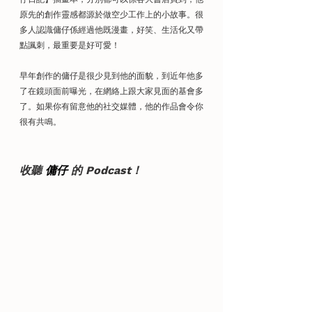
原先的創作靈感都源於做空少工作上的小故事。很
多人認識傭仔係經過他既漫畫，好笑、生活化又帶
點諷刺，最重要是好可愛！
早年創作的傭仔是很少見到他的面貌，到近年他多
了在鏡頭面前曝光，在網絡上跟大家見面的基會多
了。如果你有留意他的社交媒體，他的作品會令你
很有共鳴。
收聽 
傭仔
 的 Podcast！