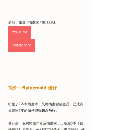
類別：旅遊 / 插畫家 / 生活品味
YouTube
Instagram
簡介：
flyingmaid 傭仔
出版了不5本插畫本，又將插畫變成產品，已成為
插畫家7年的
傭仔卻很想念飛行。
傭仔是一個網絡創作者及插畫家，出版左5本【傭
仔日記】插畫本，分別都可以係各大書店買到，他