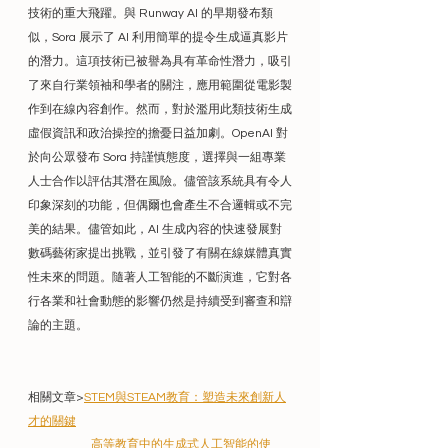
技術的重大飛躍。與 Runway AI 的早期發布類
似，Sora 展示了 AI 利用簡單的提令生成逼真影片
的潛力。這項技術已被譽為具有革命性潛力，吸引
了來自行業領袖和學者的關注，應用範圍從電影製
作到在線內容創作。然而，對於濫用此類技術生成
虛假資訊和政治操控的擔憂日益加劇。OpenAI 對
於向公眾發布 Sora 持謹慎態度，選擇與一組專業
人士合作以評估其潛在風險。儘管該系統具有令人
印象深刻的功能，但偶爾也會產生不合邏輯或不完
美的結果。儘管如此，AI 生成內容的快速發展對
數碼藝術家提出挑戰，並引發了有關在線媒體真實
性未來的問題。隨著人工智能的不斷演進，它對各
行各業和社會動態的影響仍然是持續受到審查和辯
論的主題。
相關文章>
STEM與STEAM教育：塑造未來創新人
才的關鍵
高等教育中的生成式人工智能的使