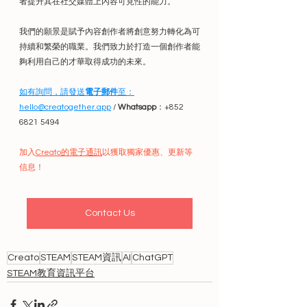
者提升其在社交媒體上內容可見性的能力。
我們的願景是賦予內容創作者將創意努力轉化為可
持續和繁榮的職業。我們致力於打造一個創作者能
夠利用自己的才華取得成功的未來。
如有詢問，請發送
電子郵件
至：
hello@creatogether.app
 / 
Whatsapp
：+852 
6821 5494
加入
Creato的電子通訊
以獲取獨家優惠、更新等
信息！
Contact Us
Creato
STEAM
STEAM資訊
AI
ChatGPT
STEAM教育資訊平台