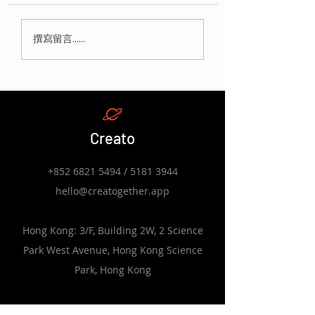
《中小學數字教育發展
教育局《中小學數
撰寫留言......
藍圖》：學校如何將 30
育發展藍圖》解讀
小時 AI 培訓融入學校發
師 30 小時數字
展計劃（SDP）與自我
訓指標與政策細節
評估機制（SSE）
Creato
+852 6821 5494
/
5181 3944
hello@creatogether.app
Hong Kong: 3/F, Building 2W, 2 Science
Park West Avenue, Hong Kong Science
Park, Hong Kong