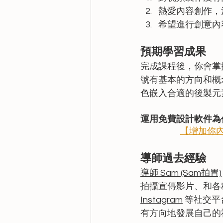
熱愛內容創作，
希望進行創意內
預期學習成果
完成課程後，你會掌
號有基本的方向和概
色嵌入合適的後製元
運用免費設計軟件為
【增加你
導師過去經驗
導師 Sam (Sam拍胃)
拍攝宣傳影片、和各種
Instagram
 等社交
有方向地發展自己的