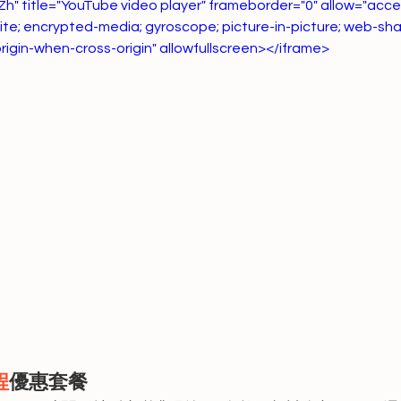
title="YouTube video player" frameborder="0" allow="acce
ite; encrypted-media; gyroscope; picture-in-picture; web-sha
origin-when-cross-origin" allowfullscreen></iframe>
程
優惠套餐