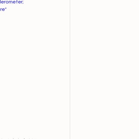
lerometer; 
re" 