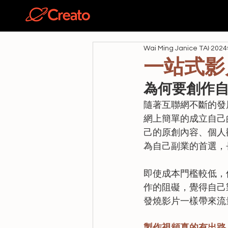
關於
Wai Ming Janice TAI
202
一站式影
為何要創作
隨著互聯網不斷的發
網上簡單的成立自己的個
己的原創內容、個人
為自己副業的首選，
即使成本門檻較低，
作的阻礙，覺得自己
發燒影片一樣帶來流
製作視頻真的有出路