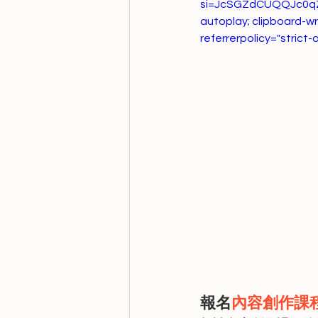
si=JcSGZdCUQQJc0qZh" 
autoplay; clipboard-wr
referrerpolicy="strict-
報名
內容創作課