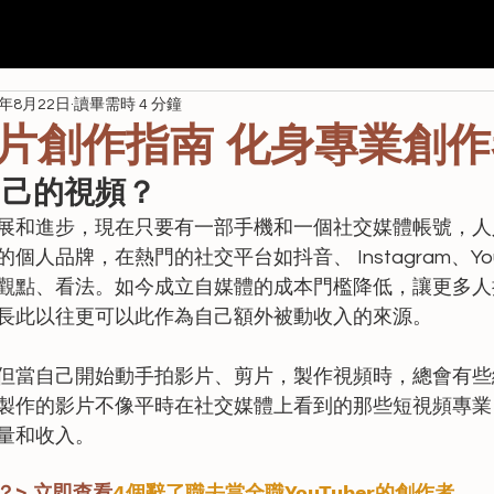
我們
Seda
全港校際 AI 航空比賽
學校課程
資助
4年8月22日
讀畢需時 4 分鐘
片創作指南 化身專業創作
自己的視頻？
展和進步，現在只要有一部手機和一個社交媒體帳號，人
人品牌，在熱門的社交平台如抖音、 Instagram、You
觀點、看法。如今成立自媒體的成本門檻降低，讓更多人
長此以往更可以此作為自己額外被動收入的來源。
但當自己開始動手拍影片、剪片，製作視頻時，總會有些
製作的影片不像平時在社交媒體上看到的那些短視頻專業
量和收入。
？> 立即查看
4個辭了職去當全職YouTuber的創作者