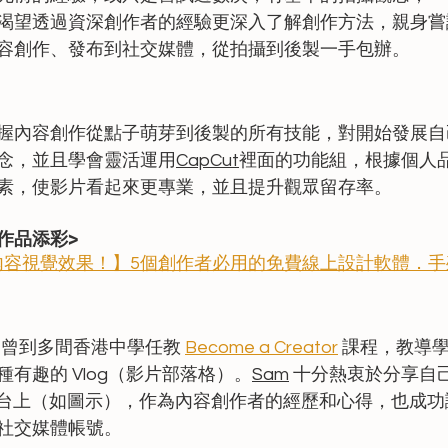
渴望透過資深創作者的經驗更深入了解創作方法，親身嘗
容創作、發布到社交媒體，從拍攝到後製一手包辦。
握內容創作從點子萌芽到後製的所有技能，對開始發展自
念，並且學會靈活運用
CapCut
裡面的功能組，根據個人
素，使影片看起來更專業，並且提升觀眾留存率。
作品添彩>
內容視覺效果！】5個創作者必用的免費線上設計軟體．手
 曾到多間香港中學任教
Become a Creator
課程，教導
有趣的 Vlog（影片部落格）。
Sam
 十分熱衷於分享自己
平台上（如圖示），作為內容創作者的經歷和心得，也成功
社交媒體帳號。