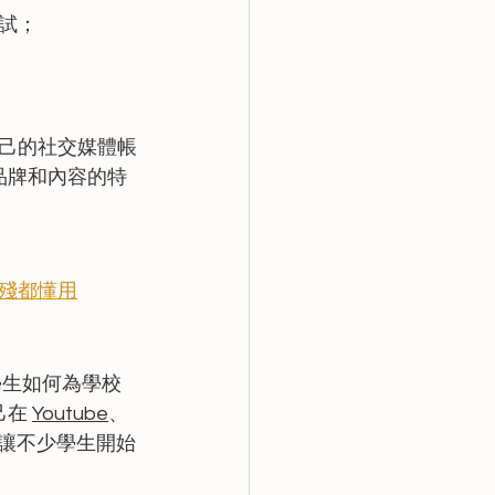
試；
己的社交媒體帳
品牌和內容的特
殘都懂用
學生如何為學校
在 
Youtube
、
讓不少學生開始